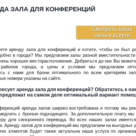
ДА ЗАЛА ДЛЯ КОНФЕРЕНЦИЙ
ете аренду зала для конференций и хотите, чтобы он был р
добно в городе? Мы предлагаем залы разной вместительности 
чень хорошее месторасположение. Добраться до них Вы можете
 районов города, а цены и условия мы предлагаем опти
сь с нами для брони оптимального по всем критериям зал
ные номера указаны на сайте.
ресует аренда зала для конференций? Обратитесь к на
 предложат на самом деле оптимальный вариант поме
ференций аренда залов широко востребована и потому мы ре
медлить с бронью подходящего. За дополнительную плату мы
уру для синхронного перевода. Во всех наших залах имеетс
а. Аренду залов для конференций мы предлагаем на выгодных у
гих клиентов будет также актуальна наша услуга по органи