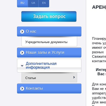
RU
UA
EN
АРЕН
О нас
Планиру
Учредительные документы
очень у
имеют о
разных
Наши залы и Услуги
Свяжите
контакт
Дополнительная
информация
Инте
Вас
Статьи
Для кон
Контакты
Вам не 
аппарат
удобств
Для мно