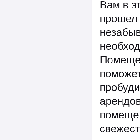
Вам в э
прошел 
незабы
необх
Помеще
поможе
пробуди
арендов
помещ
свежес