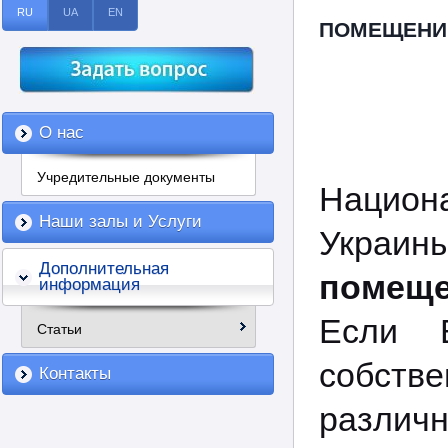
RU
UA
EN
ПОМЕЩЕНИЕ
О нас
Учредительные документы
Национ
Наши залы и Услуги
Украи
Дополнительная
помещ
информация
Если 
Статьи
собс
Контакты
различн