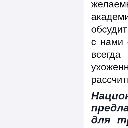
желаем
академ
обсудит
с нами 
всегд
ухожен
рассчит
Нацио
предл
для т