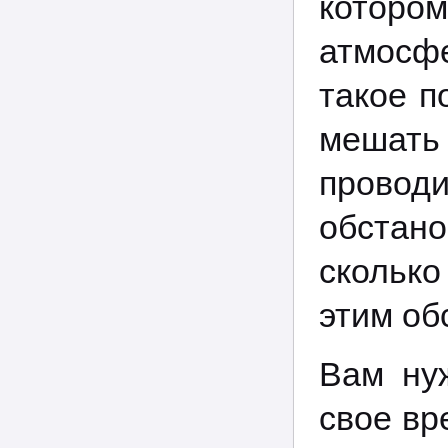
которо
атмосф
такое п
мешать
провод
обстан
сколько
этим об
Вам ну
свое вр