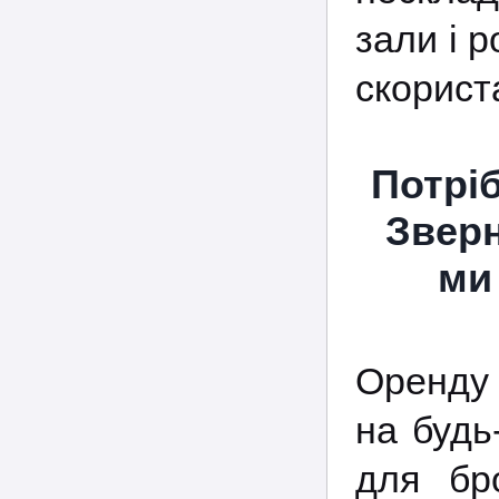
зали і 
скорист
Потрі
Зверн
ми
Оренду 
на будь
для бро