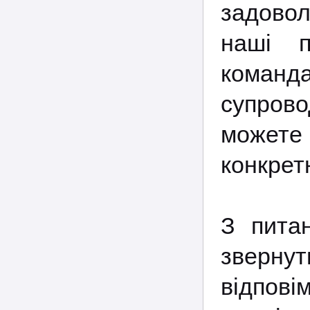
задовол
наші п
команд
супров
можете 
конкретн
З пит
звернут
відпов