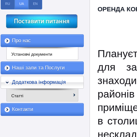
RU
UA
EN
ОРЕНДА КО
Про нас
Планує
Установчі документи
для за
Наші зали та Послуги
знаходи
Додаткова інформація
районі
Статті
приміще
Контакти
в столи
несклад