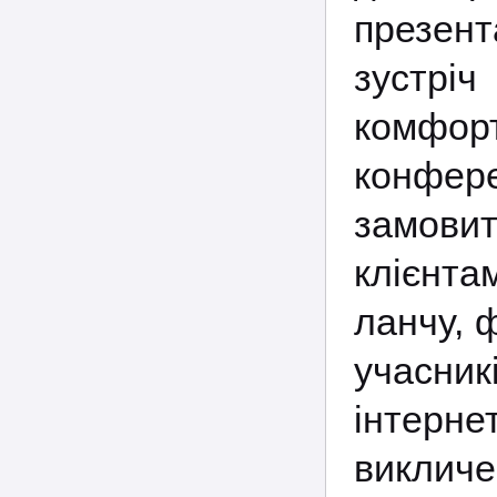
презен
зустрі
комфорт
конфер
замовит
клієнт
ланчу, 
учасни
інтерне
викличе