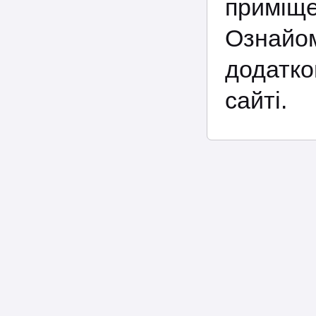
приміщ
Ознайом
додатко
сайті.