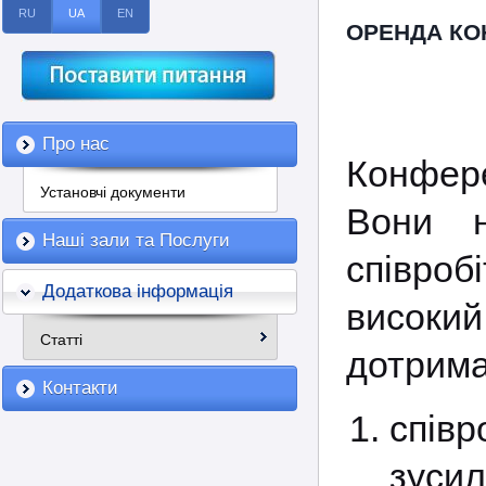
RU
UA
EN
ОРЕНДА КО
Про нас
Конфере
Установчі документи
Вони н
Наші зали та Послуги
співроб
Додаткова інформація
високи
Статті
дотрима
Контакти
спів
зусил