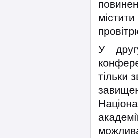
повине
містит
провітр
У друг
конфер
тільки з
завище
Націон
академ
можлива