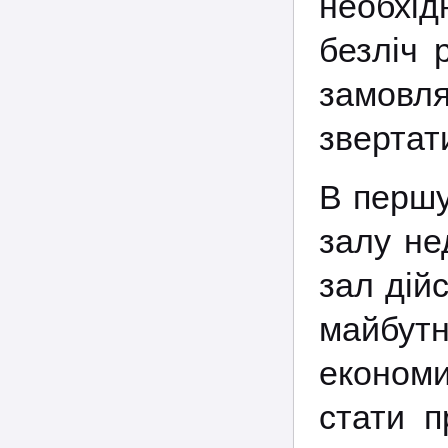
необхід
безліч 
замовл
звертат
В першу
залу не
зал дій
майбут
економи
стати п