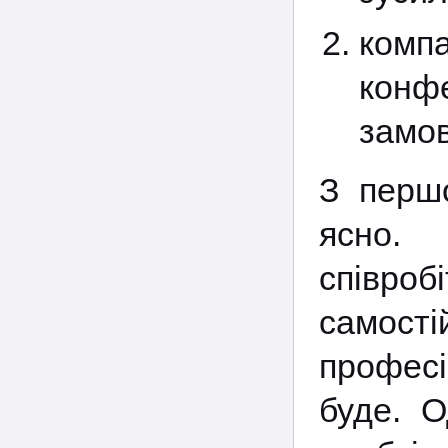
комп
конф
замов
З перш
ясно. 
співр
самості
професі
буде. 