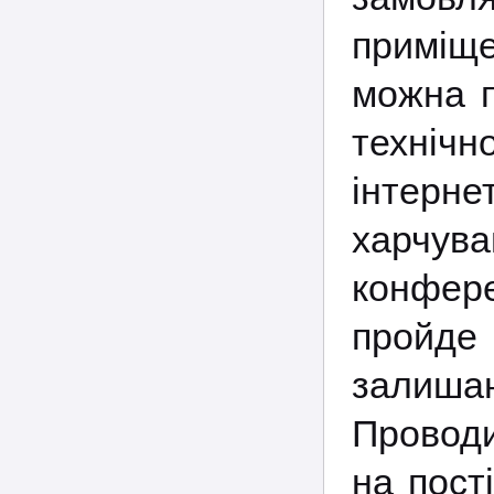
приміще
можна п
технічн
інтерне
харчув
конфер
пройде
залиша
Проводи
на пост