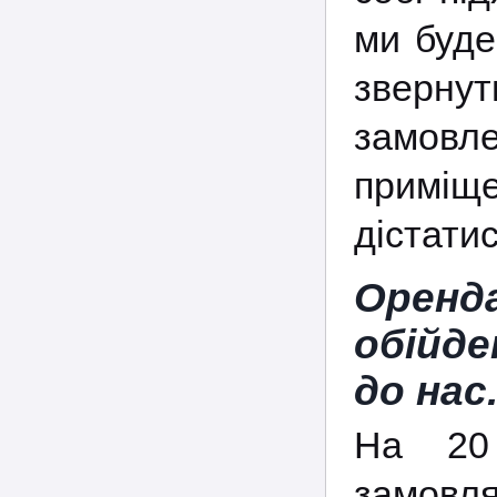
ми буде
звернут
замовл
приміщ
дістати
Орен
обійд
до нас
На 20
замовля