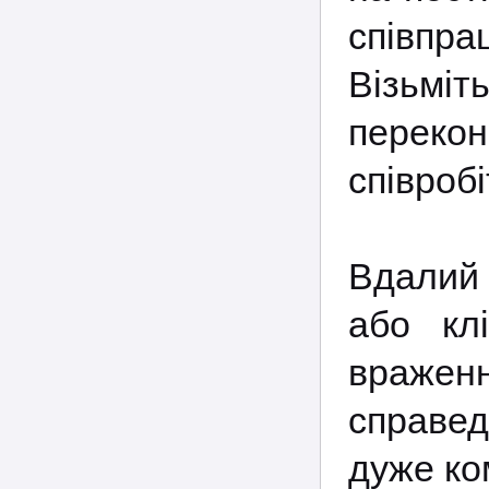
співпра
Візьміт
перекон
співроб
Вдалий 
або кл
враже
справед
дуже ко