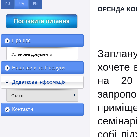
RU
UA
EN
ОРЕНДА КО
Про нас
Заплану
Установчі документи
хочете 
Наші зали та Послуги
на 20
Додаткова інформація
запро
Статті
приміще
Контакти
семінар
собі пі